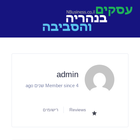
Ski
t
conten
admin
Member since 4 שנים ago
Reviews
רישומים