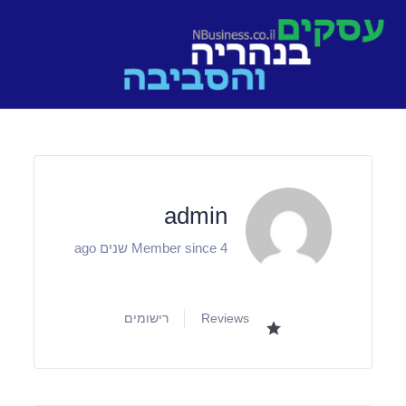
Ski
t
conten
admin
Member since 4 שנים ago
Reviews
רישומים