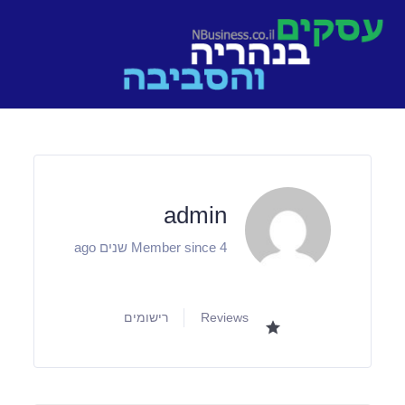
Ski
t
conten
admin
Member since 4 שנים ago
Reviews
רישומים