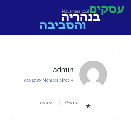
Ski
t
conten
admin
Member since 4 שנים ago
Reviews
רישומים