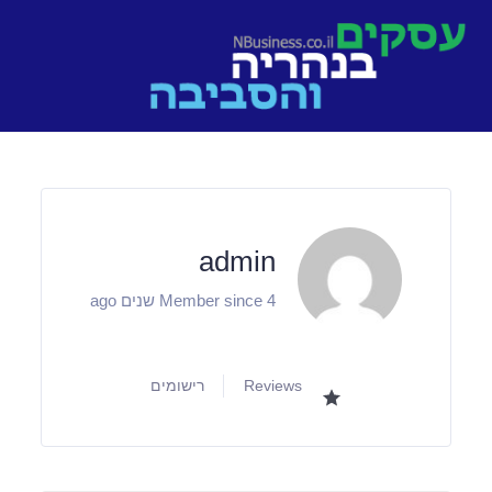
Ski
t
conten
admin
Member since 4 שנים ago
Reviews
רישומים