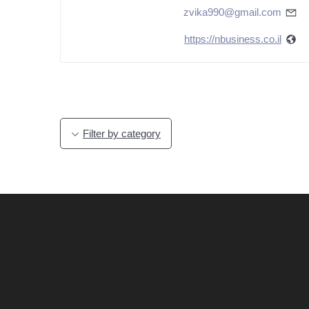
zvika990@gmail.com
https://nbusiness.co.il
Filter by category