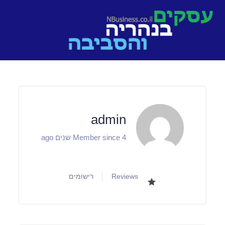
Ski
t
conten
admin
Member since 4 שנים ago
Reviews
רישומים