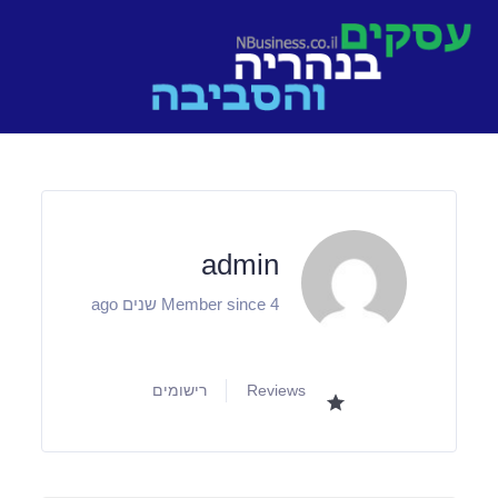
Ski
t
conten
admin
Member since 4 שנים ago
Reviews
רישומים