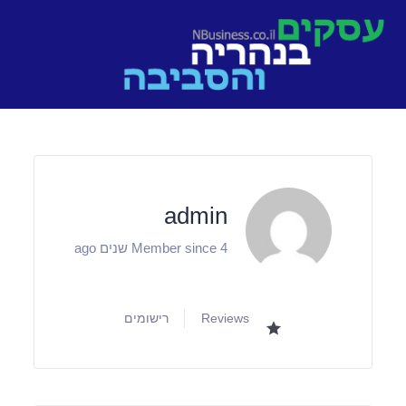
Ski
t
conten
admin
Member since 4 שנים ago
Reviews
רישומים