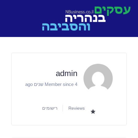
Ski
t
conten
admin
Member since 4 שנים ago
Reviews
רישומים