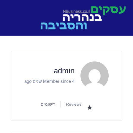
Ski
t
conten
admin
Member since 4 שנים ago
Reviews
רישומים