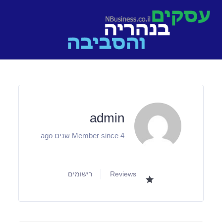
Ski
t
conten
admin
Member since 4 שנים ago
Reviews
רישומים