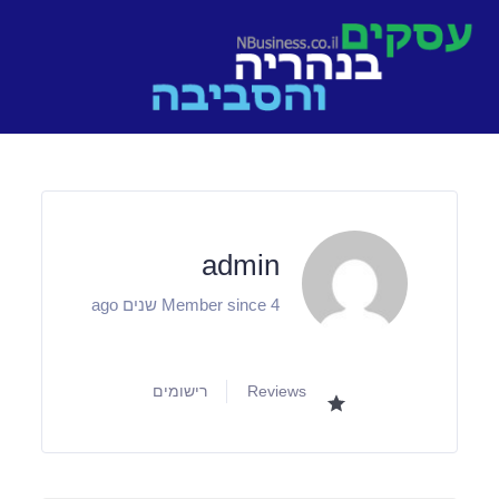
Ski
t
conten
admin
Member since 4 שנים ago
Reviews
רישומים