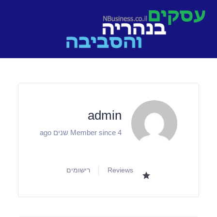
Ski
t
conten
admin
Member since 4 שנים ago
Reviews
רישומים