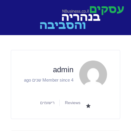
Ski
t
conten
admin
Member since 4 שנים ago
Reviews
רישומים