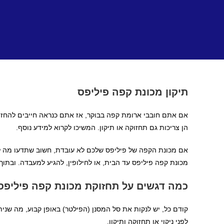
Ski
t
conten
תיקון מכונת קפה פיליפס
אם אתם חובבי ארומת קפה בבוקר, אז אתם כנראה חייבים להחזי
הן צריכות גם תחזוקה או תיקון. המשיכו לקרוא למידע נוסף.
אם מכונת הקפה של פיליפס שלכם לא עובדת, חשוב שתדעו מה לעש
מכונת קפה פיליפס עד הבית, או לחילופין, להגיע למעבדה. ובתוך כך, יש כמה דברים שכדאי לדעת 
כמה דגשים על תחזוקת מכונת קפה פיליפס
קודם כל, יש לנקות את סל המסנן (הפילטר) באופן קבוע, מה שני
לפני ניקוי או תחזוקה ותיקון.